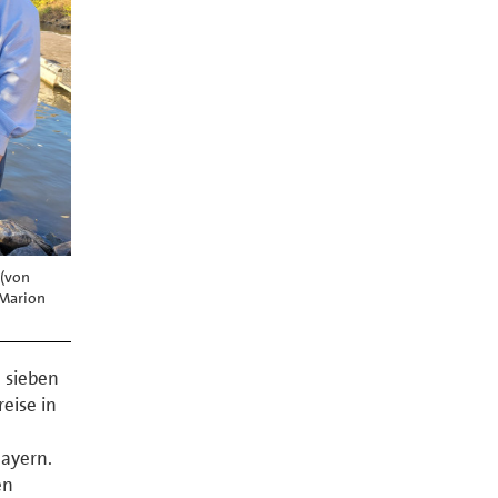
 (von
 Marion
h sieben
eise in
ayern.
en