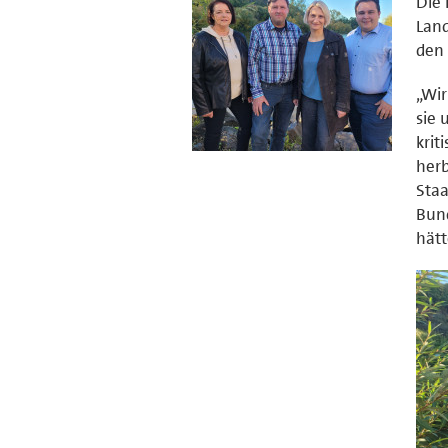
Die 
Land
den
„Wir
sie 
krit
herb
Sta
Bund
hätt