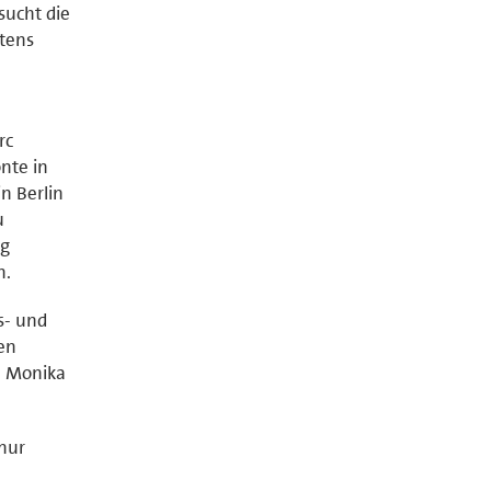
sucht die
stens
rc
nte in
n Berlin
u
ng
n.
s- und
en
n Monika
 nur