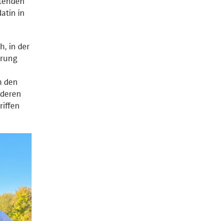
etenden
atin in
, in der
erung
n den
nderen
riffen