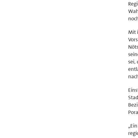
Regi
Wahr
noch
Mit 
Vors
Nöts
sein
sei,
entl
nac
Eins
Stad
Bezi
Pora
„Ein
regi