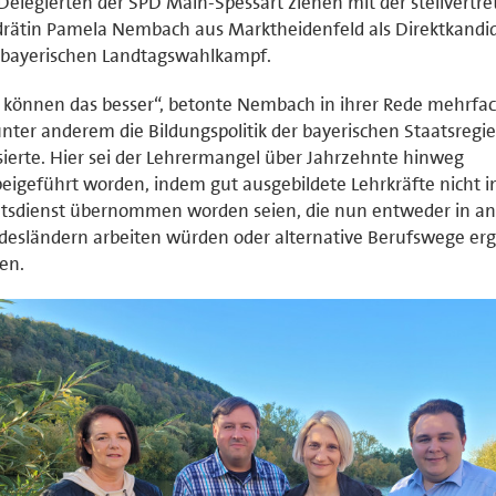
Delegierten der SPD Main-Spessart ziehen mit der stellvertr
rätin Pamela Nembach aus Marktheidenfeld als Direktkandid
 bayerischen Landtagswahlkampf.
 können das besser“, betonte Nembach in ihrer Rede mehrfach
unter anderem die Bildungspolitik der bayerischen Staatsregi
isierte. Hier sei der Lehrermangel über Jahrzehnte hinweg
eigeführt worden, indem gut ausgebildete Lehrkräfte nicht i
atsdienst übernommen worden seien, die nun entweder in a
esländern arbeiten würden oder alternative Berufswege erg
en.