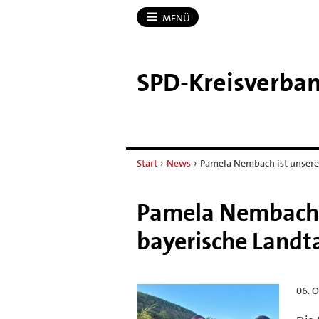
MENÜ
SPD-​Kreisverba
Start
›
News
›
Pamela Nembach ist unsere 
Pamela Nembach i
bayerische Landt
06. 