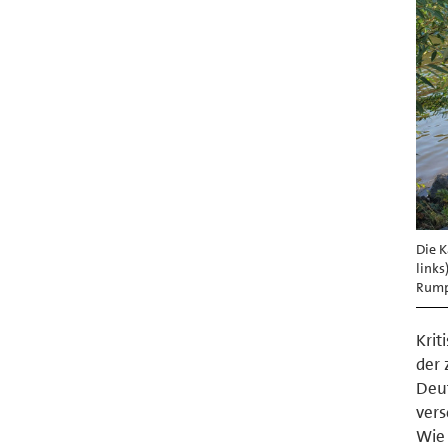
Die K
links
Rump
Krit
der 
Deut
vers
Wie 