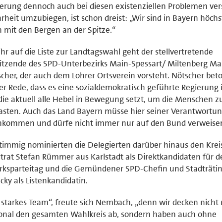
erung dennoch auch bei diesen existenziellen Problemen ver
heit umzubiegen, ist schon dreist: „Wir sind in Bayern höch
 mit den Bergen an der Spitze.“
ihr auf die Liste zur Landtagswahl geht der stellvertretende
itzende des SPD-Unterbezirks Main-Spessart/ Miltenberg Ma
cher, der auch dem Lohrer Ortsverein vorsteht. Nötscher beto
er Rede, dass es eine sozialdemokratisch geführte Regierung i
 die aktuell alle Hebel in Bewegung setzt, um die Menschen z
asten. Auch das Land Bayern müsse hier seiner Verantwortu
hkommen und dürfe nicht immer nur auf den Bund verweise
timmig nominierten die Delegierten darüber hinaus den Krei
trat Stefan Rümmer aus Karlstadt als Direktkandidaten für d
rksparteitag und die Gemündener SPD-Chefin und Stadträti
cky als Listenkandidatin.
 starkes Team“, freute sich Nembach, „denn wir decken nicht
onal den gesamten Wahlkreis ab, sondern haben auch ohne